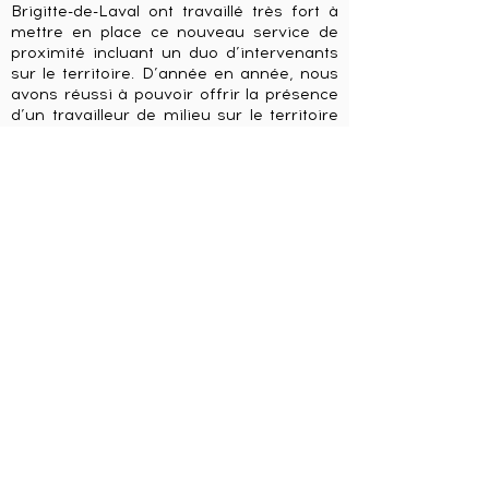
Brigitte-de-Laval ont travaillé très fort à
mettre en place ce nouveau service de
proximité incluant un duo d’intervenants
sur le territoire. D’année en année, nous
avons réussi à pouvoir offrir la présence
d’un travailleur de milieu sur le territoire
pendant la saison estivale, mais nous
souhaitions réellement pouvoir l’offrir de
façon annuelle. Nous sommes fiers
d’annoncer que nos efforts ont porté fruit
et que nous pouvons enfin offrir ce
nouveau service tant souhaité. Grâce à
nos nombreux partenaires, dont TRIP
Jeunesse qui nous apporte tout son
soutien dans le développement de ce
service, le territoire de Sainte-Brigitte-de-
Laval pourra enfin bénéficier d’un
travailleur de rue pour toute l’année en
plus d’un travailleur de milieu pour la
saison estivale qui seront présents pour
rejoindre les jeunes de 11 à 24 ans.
Nous souhaitons remercier tous nos
partenaires du milieu qui ont contribué à